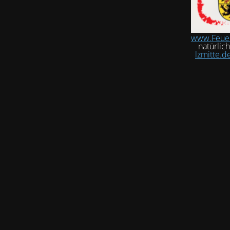
www.Feue
natürlic
lzmitte.d