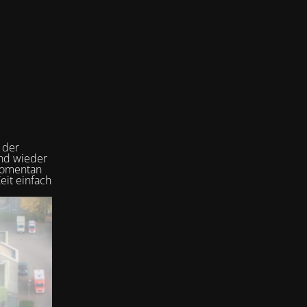
 der
und wieder
 momentan
eit einfach