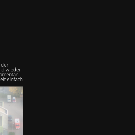
 der
und wieder
 momentan
eit einfach