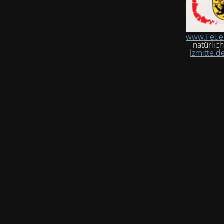
www.Feue
natürlic
lzmitte.d