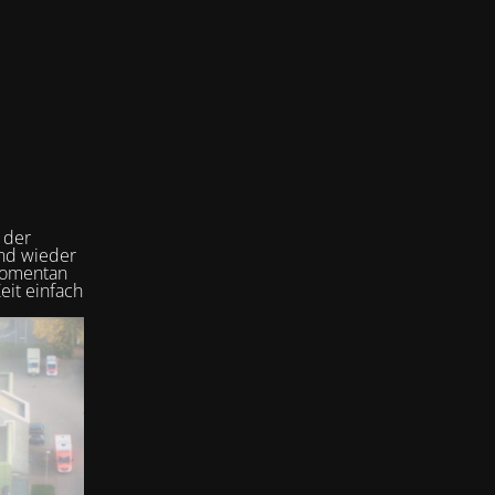
 der
und wieder
 momentan
eit einfach