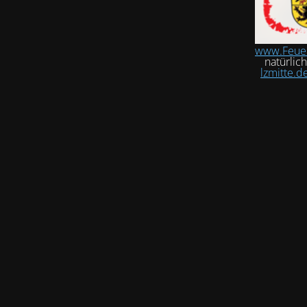
www.Feue
natürlic
lzmitte.d