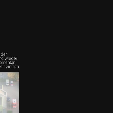
 der
und wieder
 momentan
eit einfach