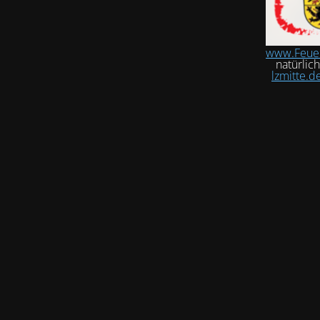
www.Feue
natürlic
lzmitte.d