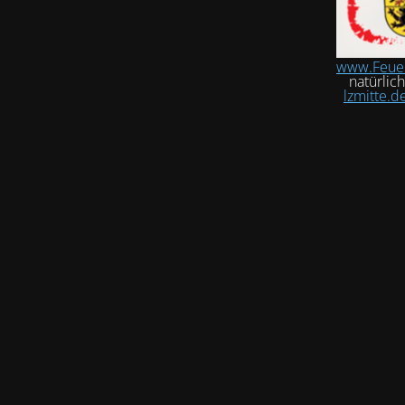
www.Feue
natürlic
lzmitte.d