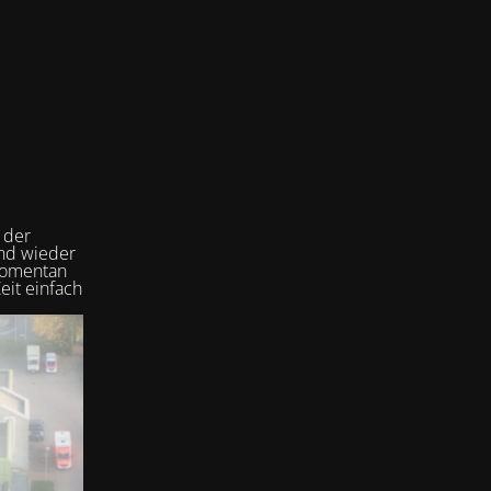
 der
und wieder
 momentan
eit einfach