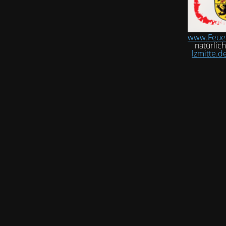
www.Feue
natürlic
lzmitte.d