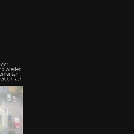
 der
und wieder
 momentan
eit einfach