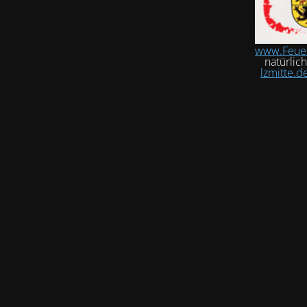
www.Feue
natürlic
lzmitte.d