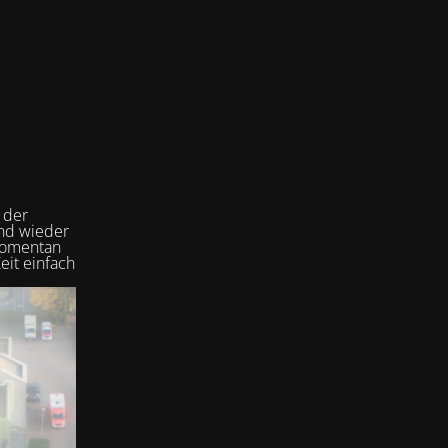
 der
und wieder
 momentan
eit einfach