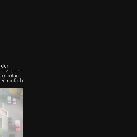
 der
und wieder
 momentan
eit einfach