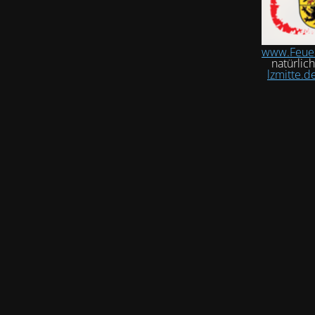
www.Feue
natürlic
lzmitte.d