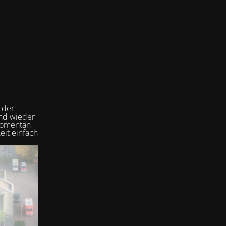
 der
und wieder
 momentan
eit einfach