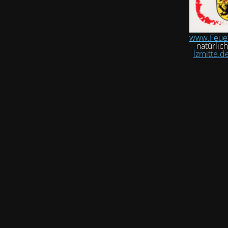
www.Feue
natürlic
lzmitte.d