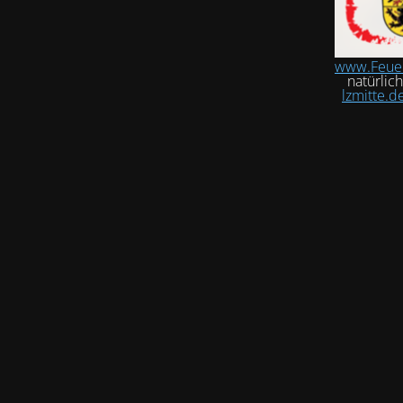
www.Feue
natürlic
lzmitte.d