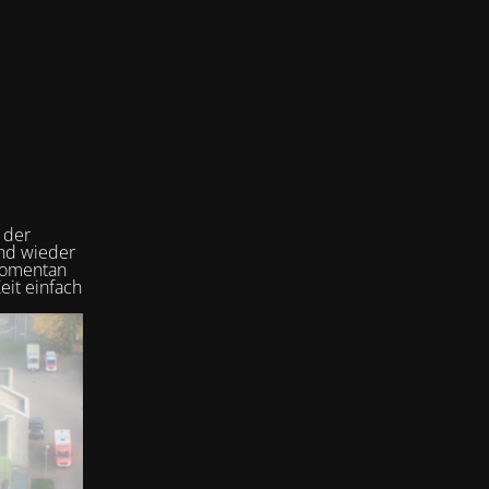
 der
und wieder
 momentan
eit einfach