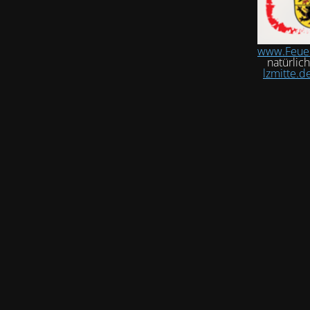
www.Feue
natürlic
lzmitte.d