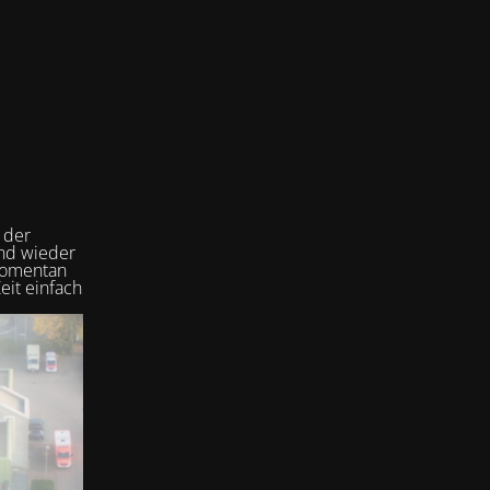
 der
und wieder
 momentan
eit einfach