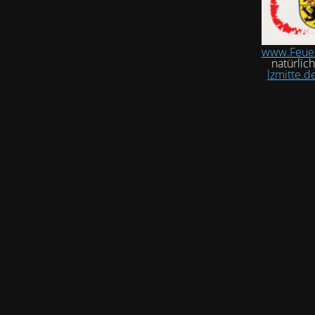
www.Feue
natürlic
lzmitte.d