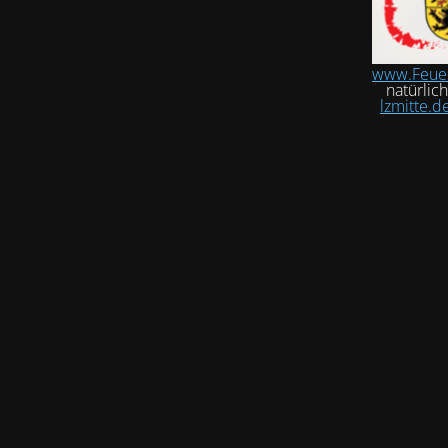
www.Feue
natürlic
lzmitte.d