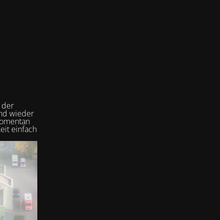
 der
und wieder
 momentan
eit einfach